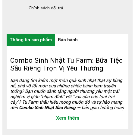
Chính sách đổi trả
Thông tin sản phẩm
Bảo hành
Combo Sinh Nhật Tu Farm: Bữa Tiệc
Sầu Riêng Trọn Vị Yêu Thương
Bạn đang tìm kiếm một món quà sinh nhật thật sự bùng
nổ, phá vỡ lối mòn của những chiếc bánh kem truyền
thống? Bạn muốn dành tặng người thương yêu một trải
nghiệm vị giác "chạm đỉnh" với "vua của các loại trái
cây"? Tu Farm thấu hiểu mong muốn đó và tự hào mang
đến
Combo Sinh Nhật Sầu Riêng
— bản giao hưởng hoàn
hảo dành riêng cho các tín đồ đam mê sầu. Với cam kết
Xem thêm
cốt lõi
"Nông sản thật – Giá trị thật"
, đây không chỉ là
một set quà tặng, mà là sự chắt lọc tinh hoa từ vườn sầu
riêng trứ danh, kết hợp cùng nghệ thuật chế biến thủ
công đầy tâm huyết. Tu Farm mang đến một giải pháp