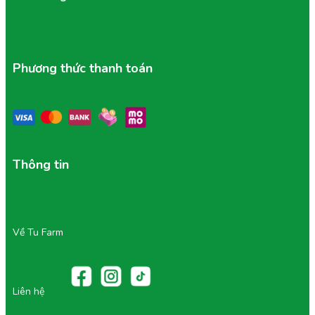
Sầu Riêng Ri6 Tươi:
Nên dùng ngay khi nhận để
cảm nhận độ dẻo mới. Nếu chưa dùng, bảo quản
ngăn mát tủ lạnh (kín mùi) và dùng trong vòng
1-2
ngày
.
Phương thức thanh toán
Bánh Crepe Sầu Riêng:
Bắt buộc bảo quản
ngăn
mát tủ lạnh
(hoặc ngăn đông mềm). Lớp vỏ và kem
lạnh sẽ ngon nhất khi dùng trong
2 ngày
.
Sầu Riêng Nướng Phô Mai:
Ngon nhất khi ăn
nóng. Nếu bị nguội trong quá trình vận chuyển, hãy
quay lại lò vi sóng (hoặc nồi chiên không dầu)
Thông tin
khoảng
1-2 phút
để phô mai chảy mềm trước khi
thưởng thức.
2/ Các Sai Lầm Cần Tránh
Để Crepe bên ngoài quá lâu:
Kem sẽ bị chảy, làm
Về Tu Farm
vỏ bánh nhão và mất đi kết cấu hoàn hảo.
Để lẫn mùi:
Sầu riêng có mùi hương mạnh, luôn
đảm bảo đậy nắp kín hoặc bọc màng bọc thực
Liên hệ
phẩm kỹ lưỡng nếu cất chung với thực phẩm khác
trong tủ lạnh.