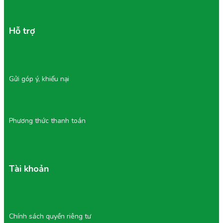
IV/ Câu Hỏi Thường Gặp (FAQ) Về
Hỗ trợ
Combo Sinh Nhật Sầu Riêng
1/ Tôi có thể đặt giao Combo này làm quà tặng bất
ngờ được không?
Gửi góp ý, khiếu nại
Hoàn toàn được! Tu Farm hỗ trợ giao hàng tận nơi nhanh
chóng, đóng gói hộp quà lịch sự và có thể hỗ trợ ghi thiệp
chúc mừng sinh nhật theo yêu cầu của bạn.
Phương thức thanh toán
2/ Sầu riêng nướng phô mai ship đến nơi có bị nguội
và cứng phô mai không?
Đội ngũ Tu Farm sử dụng túi giữ nhiệt chuyên dụng trong
quá trình giao hàng để giữ độ ấm lâu nhất có thể. Tuy
nhiên, để trải nghiệm lớp phô mai kéo sợi "cực cuốn", bạn
Tài khoản
được khuyến khích làm nóng nhẹ lại trước khi ăn.
3/ Bánh Crepe và sầu nướng có pha trộn thêm khoai
tây hay bột dặm không?
Chính sách quyền riêng tư
Tu Farm cam kết 100% nhân bánh crepe và nền sầu