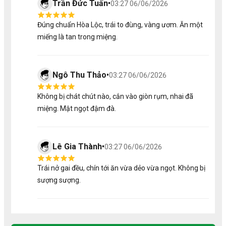
Trần Đức Tuấn
•
Bánh Crepe Sầu Riêng
1 Hộp
03:27 06/06/2026
Đúng chuẩn Hòa Lộc, trái to đùng, vàng ươm. Ăn một
Toàn bộ sầu riêng sử dụng cho combo đều là sầu
miếng là tan trong miệng.
Ri6 loại 1, được tuyển chọn khắt khe tại vườn.
Các món chế biến (crepe, sầu nướng) được làm
mới mỗi ngày, cam kết không sử dụng hương liệu
nhân tạo hay chất bảo quản.
Ngô Thu Thảo
•
03:27 06/06/2026
Không bị chát chút nào, cắn vào giòn rụm, nhai đã
2/ Tiêu Chuẩn Nông Sản Thật: Quy Trình Lựa Chọn Khắt
miệng. Mật ngọt đậm đà.
Khe
Giữ vững triết lý của Tu Farm, chất lượng của Combo Sinh
Nhật bắt nguồn từ sự khắt khe ngay từ khâu đầu vào:
Lê Gia Thành
•
03:27 06/06/2026
Chín Tự Nhiên:
Sầu riêng Ri6 được thu hoạch
đúng thời điểm chín già, tuyệt đối không nhúng
Trái nở gai đều, chín tới ăn vừa dẻo vừa ngọt. Không bị
thuốc hay ép chín, giữ trọn vẹn độ béo và hương
sượng sượng.
thơm bản mộc.
Kỹ Thuật Bóc Tách Chuyên Nghiệp:
Sầu được
chẻ và đóng hộp trong môi trường đảm bảo vệ sinh
an toàn thực phẩm. Chỉ những múi sầu đạt chuẩn