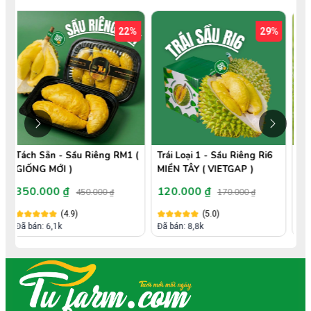
22%
29%
3
êng RM1 (
Trái Loại 1 - Sầu Riêng Ri6
Trái Loại 2 - Sầu Riêng Ri
MIỀN TÂY ( VIETGAP )
MIỀN TÂY ( VIETGAP )
120.000 ₫
100.000 ₫
00 ₫
170.000 ₫
150.000 ₫
(5.0)
(5.0)
Đã bán: 8,8k
Đã bán: 5,4k