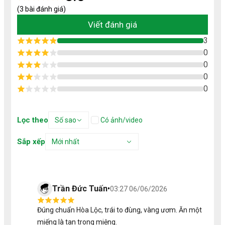
(3 bài đánh giá)
Viết đánh giá
3
0
0
0
0
Lọc theo
Số sao
Có ảnh/video
Sắp xếp
Mới nhất
Trần Đức Tuấn
•
03:27 06/06/2026
Đúng chuẩn Hòa Lộc, trái to đùng, vàng ươm. Ăn một
miếng là tan trong miệng.